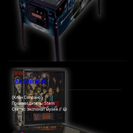
The Sopranos
(Клан Сопрано)
Производитель: Stern
Статус: экспонат музея // 😃