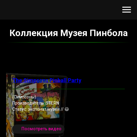
Коллекция Музея Пинбола
The Simpsons Pinball Party
(Симпсоны)
Производитель: STERN
Статус: экспонат музея // 😃
Посмотреть видео