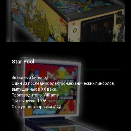
Star Pool
Звёздный бильярд
Один из последних электро-механических пинболов
выпущенных в XX веке.
Производитель: Williams
Год выпуска: 1976
Статус: реставрация // 🤒