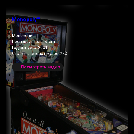
Monopoly™
Монополия
Производитель: Stern
Год выпуска: 2001
Статус: экспонат музея // 😃
Посмотреть видео