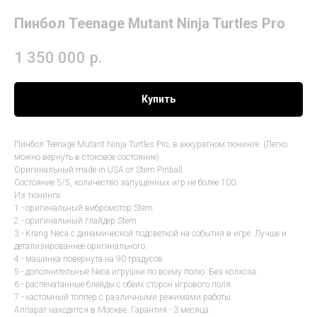
Пинбол Teenage Mutant Ninja Turtles Pro
1 350 000
р.
Купить
Пинбол Teenage Mutant Ninja Turtles Pro, в аккуратном тюнинге. (Легко
можно вернуть в стоковое состояние)
Оригинальный made in USA от Stern Pinball.
Состояние 5/5, количество запущенных игр не более 100.
Из тюнинга:
1 - оригинальный вибромотор Stern
2 - оригинальный глайдер Stern
3 - Krang Neca с динамической подсветкой на события в игре. Лучше и
детализированнее оригинального.
4 - машинка повернута на 90 градусов.
5 - дополнительные Neca игрушки по всему полю. Без колхоза.
6 - распечатанные блейды с обеих сторон игрового поля.
7 - кастомный топпер с различными режимами работы.
Аппарат находится в Москве. Гарантия - 3 месяца.